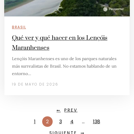
BRASIL
Qué ver y qué hacer en los Lençóis
Maranhenses
Lençóis Maranhenses es uno de los parques naturales
más surrealistas de Brasil. No estamos hablando de un
entorno…
19 DE MAYO DE 2026
PREV
1
2
3
4
…
138
SIGUIENTE