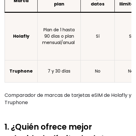
Marca
plan
datos
Ilimita
Plan de 1 hasta
Holafly
90 días o plan
Sí
Sí
mensual/anual
Truphone
7 y 30 días
No
No
Comparador de marcas de tarjetas eSIM de Holafly y
Truphone
1. ¿Quién ofrece mejor