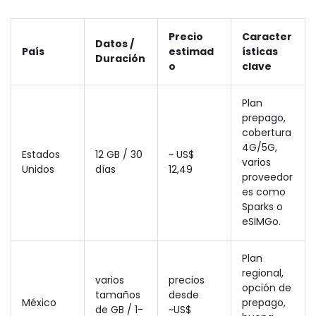
Precio
Caracter
Datos /
País
estimad
ísticas
Duración
o
clave
Plan
prepago,
cobertura
4G/5G,
Estados
12 GB / 30
~ US$
varios
Unidos
días
12,49
proveedor
es como
Sparks o
eSIMGo.
Plan
regional,
varios
precios
opción de
tamaños
desde
México
prepago,
de GB / 1-
~US$