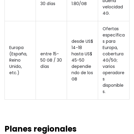
buena
30 días
1.80/GB
velocidad
4G.
Ofertas
específica
desde US$
s para
Europa
14-18
Europa,
(España,
entre 15-
hasta US$
cobertura
Reino
50 GB / 30
45-50
4G/5G;
Unido,
días
dependie
varios
etc.)
ndo de los
operadore
GB
s
disponible
s.
Planes regionales