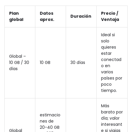
Plan
Datos
Precio /
Duración
global
aprox.
Ventaja
Ideal si
solo
quieres
estar
Global –
conectad
10 GB / 30
10 GB
30 días
o en
días
varios
países por
poco
tiempo.
Más
barato por
estimacio
día; valor
nes de
interesant
20-40 GB
Global
e si viajas