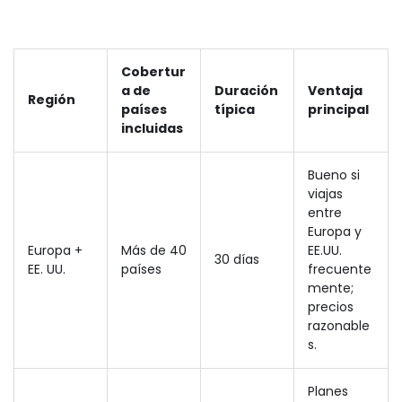
Cobertur
a de
Duración
Ventaja
Región
países
típica
principal
incluidas
Bueno si
viajas
entre
Europa y
Europa +
Más de 40
EE.UU.
30 días
EE. UU.
países
frecuente
mente;
precios
razonable
s.
Planes