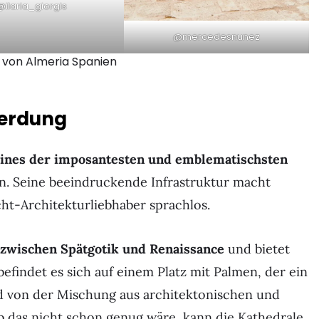
@ilaria_giorgis
@mercedesnunez
 von Almeria Spanien
erdung
ines der imposantesten und emblematischsten
nn. Seine beeindruckende Infrastruktur macht
cht-Architekturliebhaber sprachlos.
zwischen Spätgotik und Renaissance
und bietet
findet es sich auf einem Platz mit Palmen, der ein
rd von der Mischung aus architektonischen und
ob das nicht schon genug wäre, kann die Kathedrale