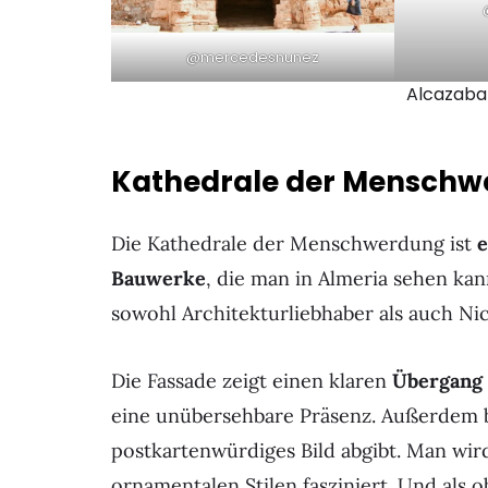
@mercedesnunez
Alcazaba
Kathedrale der Menschw
Die Kathedrale der Menschwerdung ist
e
Bauwerke
, die man in Almeria sehen ka
sowohl Architekturliebhaber als auch Ni
Die Fassade zeigt einen klaren
Übergang 
eine unübersehbare Präsenz. Außerdem be
postkartenwürdiges Bild abgibt. Man wi
ornamentalen Stilen fasziniert. Und als 