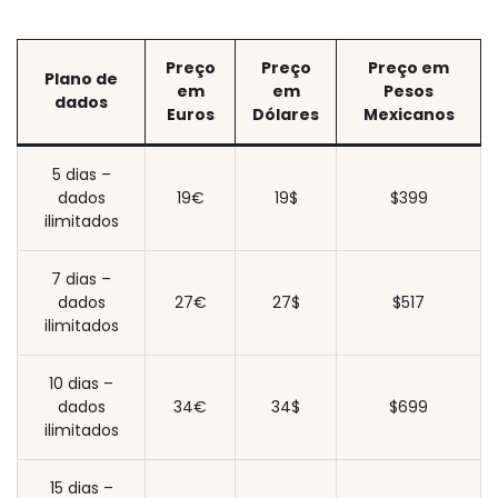
Preço
Preço
Preço em
Plano de
em
em
Pesos
dados
Euros
Dólares
Mexicanos
5 dias –
dados
19€
19$
$399
ilimitados
7 dias –
dados
27€
27$
$517
ilimitados
10 dias –
dados
34€
34$
$699
ilimitados
15 dias –