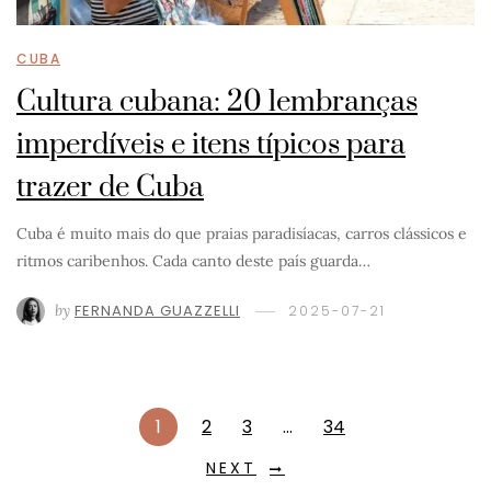
CUBA
Cultura cubana: 20 lembranças
imperdíveis e itens típicos para
trazer de Cuba
Cuba é muito mais do que praias paradisíacas, carros clássicos e
ritmos caribenhos. Cada canto deste país guarda…
by
FERNANDA GUAZZELLI
2025-07-21
1
2
3
…
34
NEXT