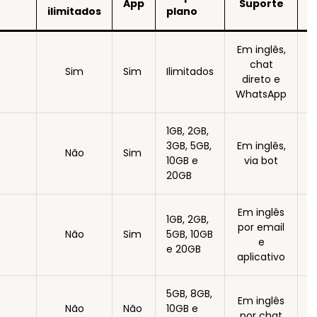
App
Suporte
P
ilimitados
plano
Em inglês,
chat
Sim
Sim
Ilimitados
direto e
WhatsApp
1GB, 2GB,
3GB, 5GB,
Em inglês,
Não
Sim
10GB e
via bot
20GB
Em inglês
1GB, 2GB,
por email
Não
Sim
5GB, 10GB
e
e 20GB
aplicativo
5GB, 8GB,
Em inglês
Não
Não
10GB e
por chat