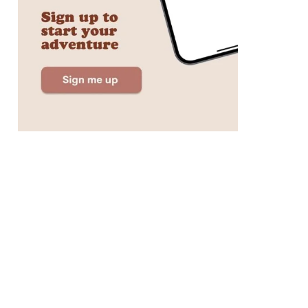
reço
Trustpilot
Pontuação
19€
4,6
4,3
-99€
5$ –
3,9
3,8
49$
5€ –
1,9
3,8
35€
17,9$
–
3,5
3