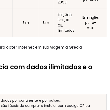
20GB
4
1GB, 3GB,
Em inglês
5GB, 10
Sim
Sim
por e-
GB,
mail
ilimitados
a obter Internet em sua viagem à Grécia
écia com dados ilimitados e o
dados por continente e por países.
y são fáceis de comprar e instalar com código QR ou