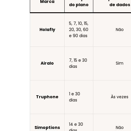
Marca
do plano
de dados
5, 7, 10, 15,
Holafly
20, 30, 60
Não
e 90 dias
7, 15 e 30
Airalo
Sim
dias
1 e 30
Truphone
Às vezes
dias
14 e 30
Simoptions
Não
dias