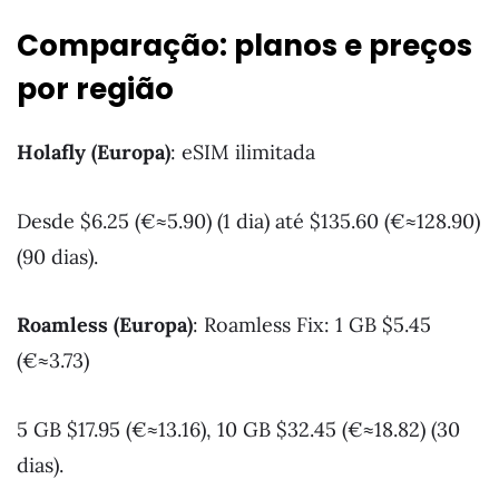
Comparação: planos e preços
por região
Holafly (Europa)
: eSIM ilimitada
Desde $6.25 (€≈5.90) (1 dia) até $135.60 (€≈128.90)
(90 dias).
Roamless (Europa)
: Roamless Fix: 1 GB $5.45
(€≈3.73)
5 GB $17.95 (€≈13.16), 10 GB $32.45 (€≈18.82) (30
dias).