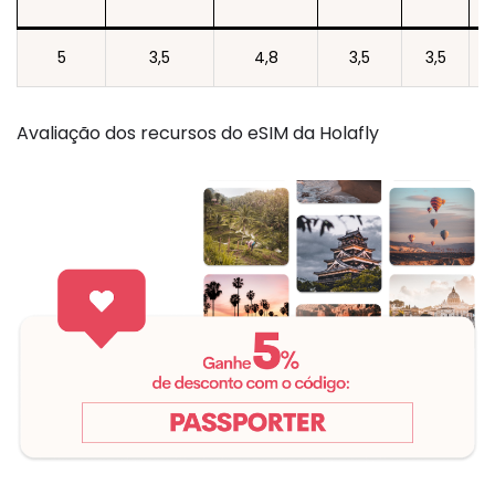
5
3,5
4,8
3,5
3,5
Avaliação dos recursos do eSIM da Holafly