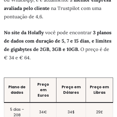
avaliada pelo cliente
na Trustpilot com uma
pontuação de 4,6.
No site da Holafly
você pode encontrar
3 planos
de dados
com duração de 5, 7 e 15 dias, e limites
de gigabytes de 2GB, 3GB e 10GB.
O preço é de
€ 34 e € 64.
Preço
Plano de
Preço em
Preço em
em
dados
Dólares
Libras
Euros
5 dias –
34€
34$
29£
2GB