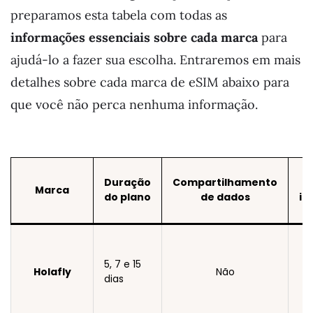
preparamos esta tabela com todas as
informações essenciais sobre cada marca
para
ajudá-lo a fazer sua escolha. Entraremos em mais
detalhes sobre cada marca de eSIM abaixo para
que você não perca nenhuma informação.
Duração
Compartilhamento
Marca
do plano
de dados
il
5, 7 e 15
Holafly
Não
dias