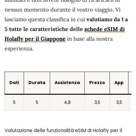
nessun momento durante il vostro viaggio. Vi
lasciamo questa classifica in cui
valutiamo da 1 a
5 tutte le caratteristiche delle
schede eSIM di
Holafly per il Giappone
in base alla nostra
esperienza.
Dati
Durata
Assistenza
Prezzo
App
V
5
5
4,8
3,5
3,5
Valutazione delle funzionalità eSIM di Holafly per il