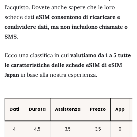
l’acquisto. Dovete anche sapere che le loro
schede dati
eSIM consentono di ricaricare e
condividere dati, ma non includono chiamate o
SMS
.
Ecco una classifica in cui
valutiamo da 1 a 5 tutte
le caratteristiche delle schede eSIM di eSIM
Japan
in base alla nostra esperienza.
Dati
Durata
Assistenza
Prezzo
App
V
4
4,5
3,5
3,5
0