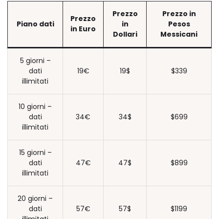
Prezzo
Prezzo in
Prezzo
Piano dati
in
Pesos
in Euro
Dollari
Messicani
5 giorni –
dati
19€
19$
$339
illimitati
10 giorni –
dati
34€
34$
$699
illimitati
15 giorni –
dati
47€
47$
$899
illimitati
20 giorni –
dati
57€
57$
$1199
illimitati