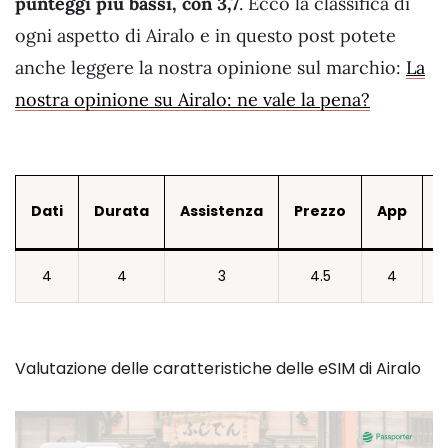
punteggi più bassi, con 3,7
. Ecco la classifica di
ogni aspetto di Airalo e in questo post potete
anche leggere la nostra opinione sul marchio:
La
nostra opinione su Airalo: ne vale la pena?
Dati
Durata
Assistenza
Prezzo
App
V
4
4
3
4.5
4
Valutazione delle caratteristiche delle eSIM di Airalo