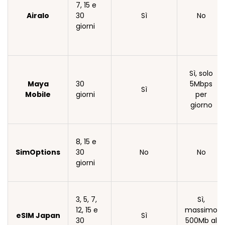
7, 15 e
Airalo
30
Sì
No
giorni
Sì, solo
Maya
30
5Mbps
Sì
Mobile
giorni
per
giorno
8, 15 e
SimOptions
30
No
No
giorni
3, 5, 7,
Sì,
12, 15 e
massimo
eSIM Japan
Sì
30
500Mb al