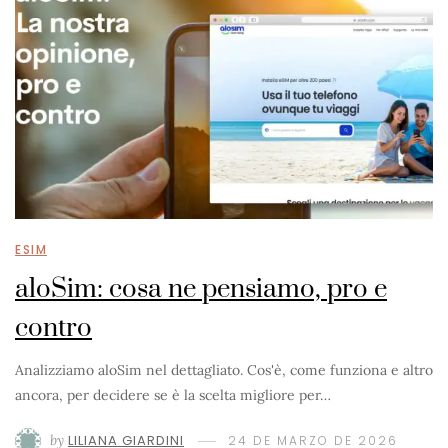
ESIM
aloSim: cosa ne pensiamo, pro e
contro
Analizziamo aloSim nel dettagliato. Cos'è, come funziona e altro
ancora, per decidere se è la scelta migliore per…
by
LILIANA GIARDINI
24 DE MARZO DE 2026