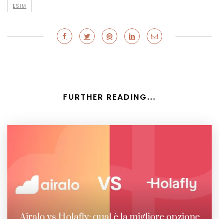
ESIM
FURTHER READING...
Airalo vs Holafly: qual è la migliore opzione