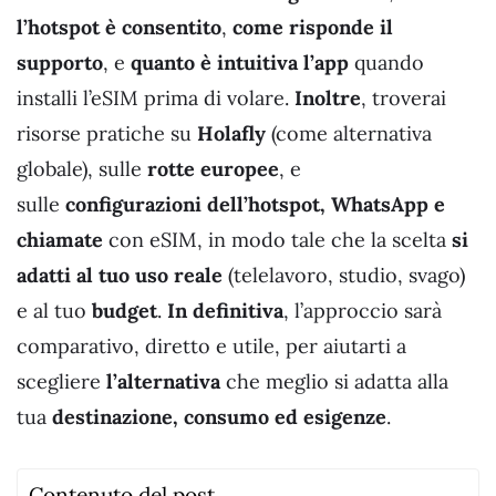
l’hotspot è consentito
,
come risponde il
supporto
, e
quanto è intuitiva l’app
quando
installi l’eSIM prima di volare.
Inoltre
, troverai
risorse pratiche su
Holafly
(come alternativa
globale), sulle
rotte europee
, e
sulle
configurazioni dell’hotspot, WhatsApp e
chiamate
con eSIM, in modo tale che la scelta
si
adatti al tuo uso reale
(telelavoro, studio, svago)
e al tuo
budget
.
In definitiva
, l’approccio sarà
comparativo, diretto e utile, per aiutarti a
scegliere
l’alternativa
che meglio si adatta alla
tua
destinazione, consumo ed esigenze
.
Contenuto del post