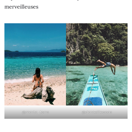
merveilleuses
@marta_torrs
@danielillescas