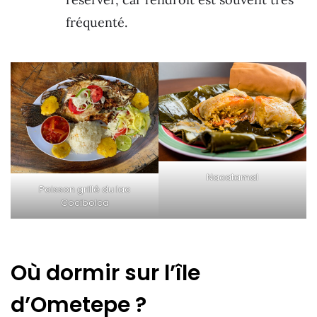
fréquenté.
Nacatamal
Poisson grillé du lac
Cocibolca
Où dormir sur l’île
d’Ometepe ?