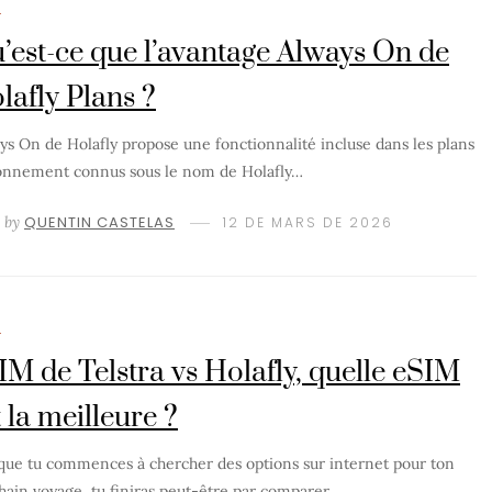
M
’est-ce que l’avantage Always On de
lafly Plans ?
ys On de Holafly propose une fonctionnalité incluse dans les plans
onnement connus sous le nom de Holafly…
by
QUENTIN CASTELAS
12 DE MARS DE 2026
M
IM de Telstra vs Holafly, quelle eSIM
t la meilleure ?
que tu commences à chercher des options sur internet pour ton
hain voyage, tu finiras peut-être par comparer…