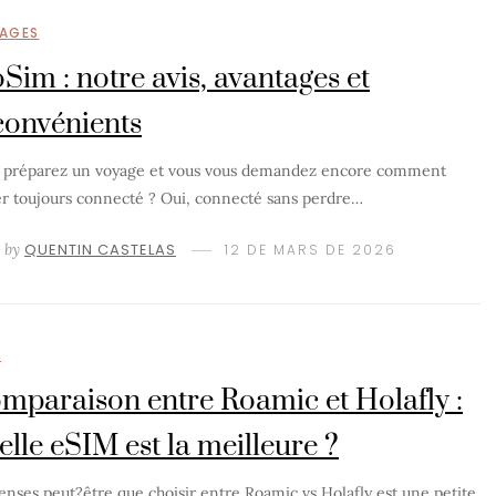
AGES
oSim : notre avis, avantages et
convénients
 préparez un voyage et vous vous demandez encore comment
er toujours connecté ? Oui, connecté sans perdre…
by
QUENTIN CASTELAS
12 DE MARS DE 2026
M
mparaison entre Roamic et Holafly :
elle eSIM est la meilleure ?
enses peut?être que choisir entre Roamic vs Holafly est une petite