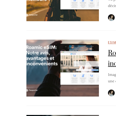
déci
ESI
Ro
in
Imag
une 