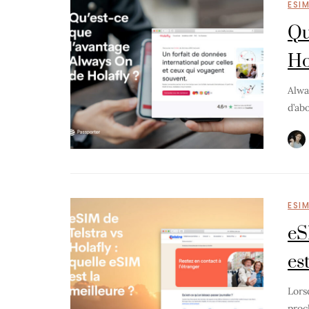
ESI
Qu
Ho
Alwa
d’ab
ESI
eS
es
Lors
proc