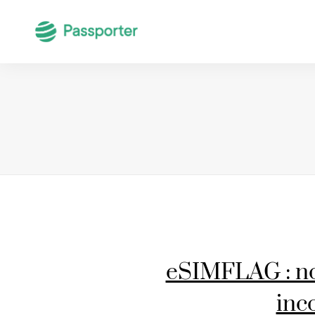
eSIMFLAG : not
inc