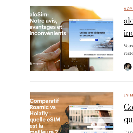
VOY
al
in
Vous
rest
ESI
Co
qu
Tu p