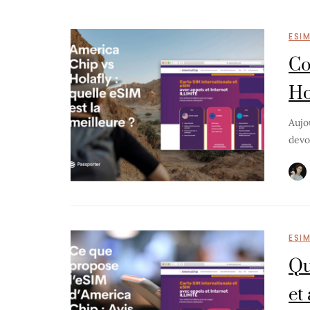
ESI
Co
Ho
Aujo
devo
ESI
Qu
et