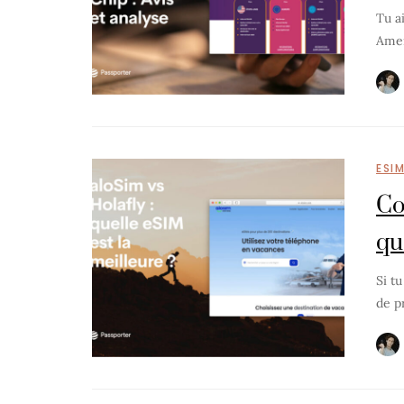
Tu a
Amer
ESI
Co
qu
Si t
de p