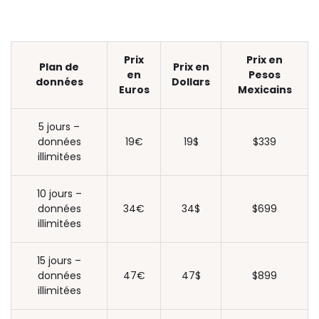
Prix
Prix en
Plan de
Prix en
en
Pesos
données
Dollars
Euros
Mexicains
5 jours –
données
19€
19$
$339
illimitées
10 jours –
données
34€
34$
$699
illimitées
15 jours –
données
47€
47$
$899
illimitées