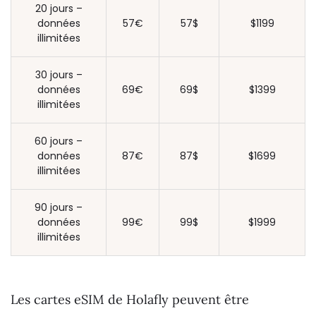
20 jours –
données
57€
57$
$1199
illimitées
30 jours –
données
69€
69$
$1399
illimitées
60 jours –
données
87€
87$
$1699
illimitées
90 jours –
données
99€
99$
$1999
illimitées
Les cartes eSIM de Holafly peuvent être