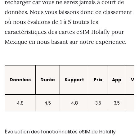
recharger car vous ne serez jamais à court de
données. Nous vous laissons donc ce classement
où nous évaluons de 1 à 5 toutes les
caractéristiques des cartes eSIM Holafly pour
Mexique en nous basant sur notre expérience.
Données
Durée
Support
Prix
App
Vit
4,8
4,5
4,8
3,5
3,5
4
Évaluation des fonctionnalités eSIM de Holafly