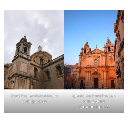
Saint Paul en Rabat Malta
Iglesia de Saint Paul en
@diego.casti
Rabat Malta
@maarclopez3