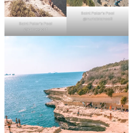
Saint Peter’s Pool
@nuriablanco3
Saint Peter’s Pool
@jaimegonf