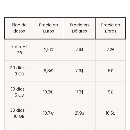
Plan de
Precio en
Precio en
Precio en
datos
Euros
Dólares
Libras
7 día – 1
2,5€
2,9$
2,2£
GB
30 días –
6,8€
7,9$
6£
3 GB
30 días –
10,2€
11,9$
9£
5 GB
30 días –
18,7€
21,9$
16,5£
10 GB