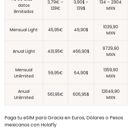
3,79€ –
3,90$ –
134 – 2904
datos
128€
139$
MXN
ilimitados
1039,90
Mensual Light
45,95€
49,90$
MXN
9729,90
Anual Light
431,95€
466,90$
MXN
Mensual
1359,90
59,95€
64,90$
Unlimited
MXN
Anual
12649,90
561,95€
606,95$
Unlimited
MXN
Paga tu eSIM para Gracia en Euros, Dólares o Pesos
mexicanos con Holafly