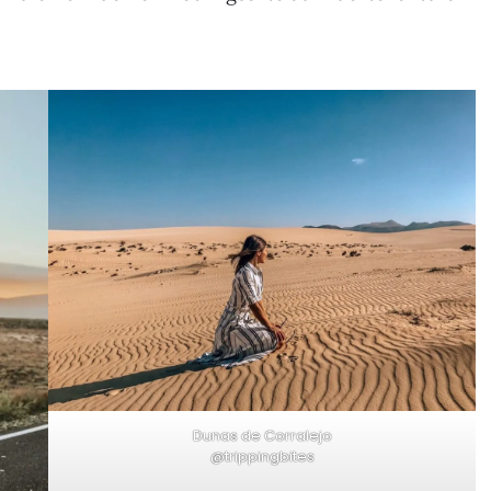
Dunas de Corralejo
@trippingbites