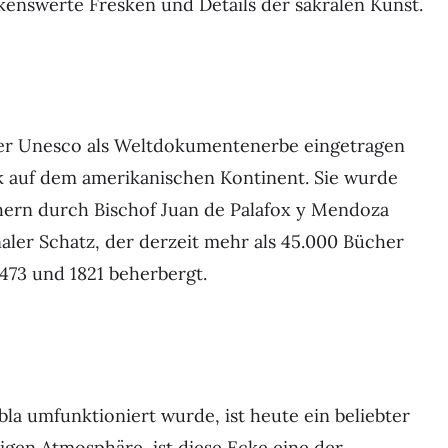
enswerte Fresken und Details der sakralen Kunst.
 der Unesco als Weltdokumentenerbe eingetragen
hek auf dem amerikanischen Kontinent. Sie wurde
ern durch Bischof Juan de Palafox y Mendoza
naler Schatz, der derzeit mehr als 45.000 Bücher
473 und 1821 beherbergt.
la umfunktioniert wurde, ist heute ein beliebter
igen Atmosphäre, ist diese Ecke eine der