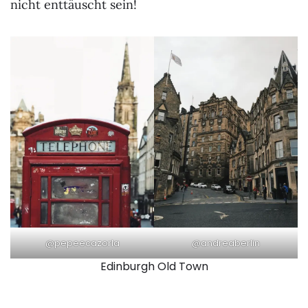
nicht enttäuscht sein!
@pepeecazorla
@andreaberlin
Edinburgh Old Town