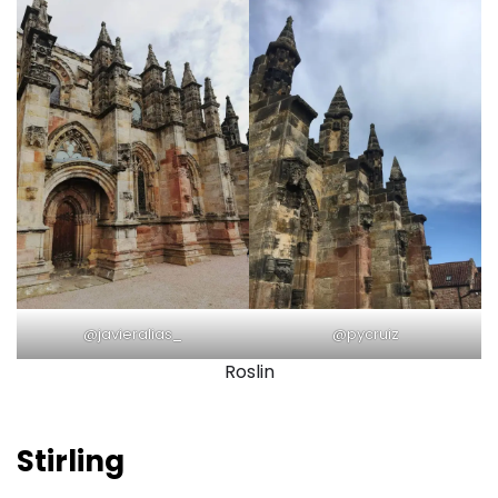
@javieralias_
@pycruiz
Roslin
Stirling