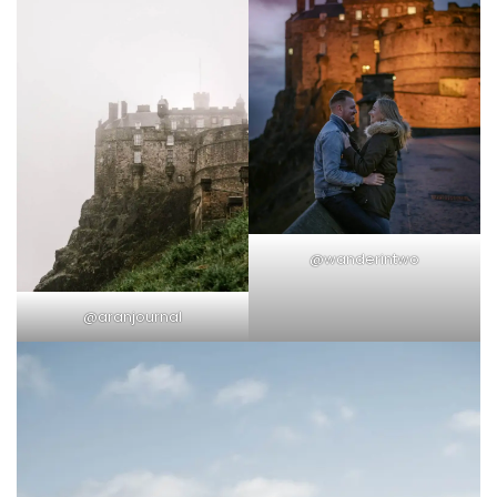
@wanderintwo
@aranjournal