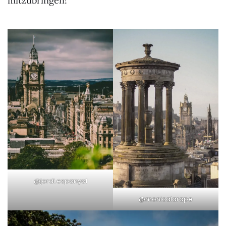
mitzubringen!
@jordi.espanyol
@monicalarape