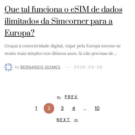
Que tal funciona o eSIM de dados
ilimitados da Simcorner para a
Europa?
Graças à conectividade digital, viajar pela Europa tornou-se
muito mais simples nos últimos anos. Já não precisas de…
by
BERNARDO GOMES
2025-09-26
PREV
1
2
3
4
…
10
NEXT