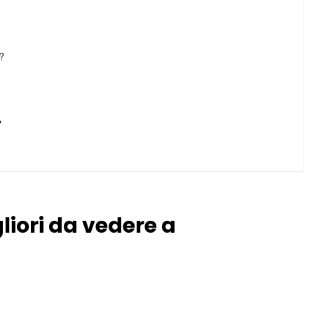
?
?
liori da vedere a