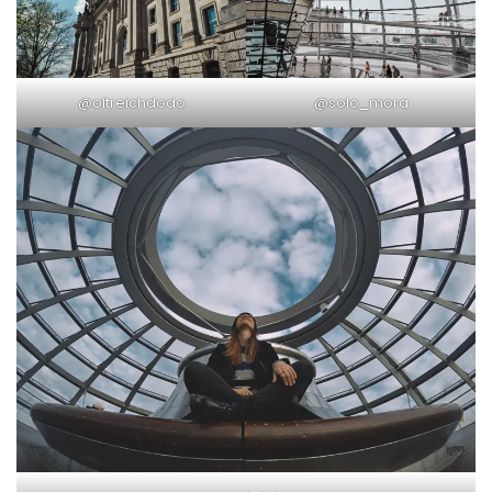
@oltreichdodo
@solo_mora