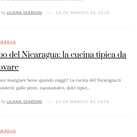
by
LILIANA GIARDINI
26 DE MAGGIO DE 2025
ARAGUA
bo del Nicaragua: la cucina tipica da
ovare
iace mangiare bene quando viaggi? La cucina del Nicaragua ti
isterà: gallo pinto, nacatamales, dolci tipici...
by
LILIANA GIARDINI
23 DE MAGGIO DE 2025
ARAGUA