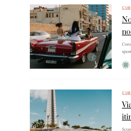
CUB
No
no
Cons
spost
CUB
Vi
it
Scop