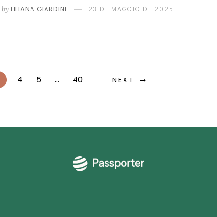
by
LILIANA GIARDINI
23 DE MAGGIO DE 2025
3
4
5
…
40
NEXT