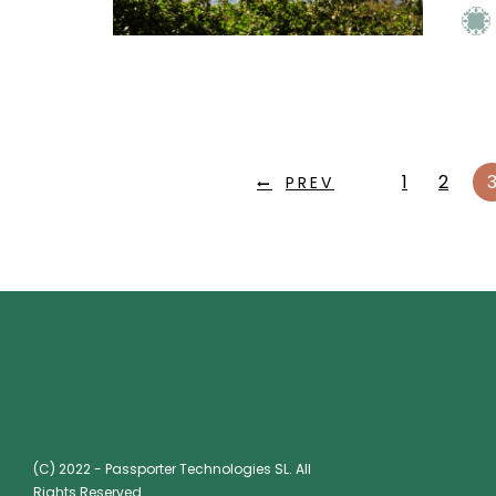
1
2
PREV
(C) 2022 - Passporter Technologies SL. All
Rights Reserved.