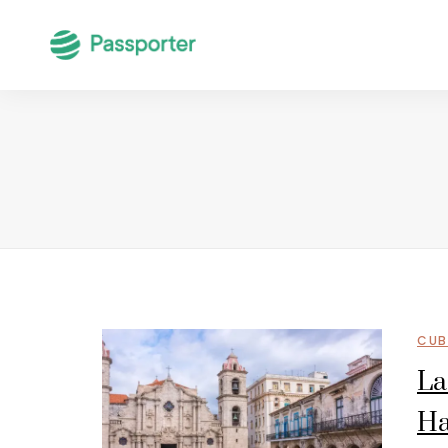
CUB
La
Ha