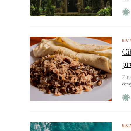
NIC
Ci
pr
Ti p
conqu
NIC