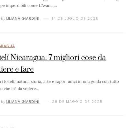
ppe imperdibili come L'Avana,…
by
LILIANA GIARDINI
14 DE LUGLIO DE 2025
ARAGUA
telí Nicaragua: 7 migliori cose da
dere e fare
i Estelí: natura, storia, arte e sapori unici in una guida con tutto
lo che c'è da vedere…
by
LILIANA GIARDINI
28 DE MAGGIO DE 2025