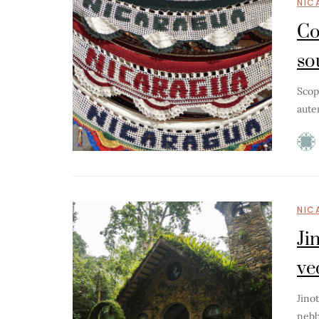
NIC
Co
so
Scop
aute
NIC
Ji
ve
Jinot
nebb