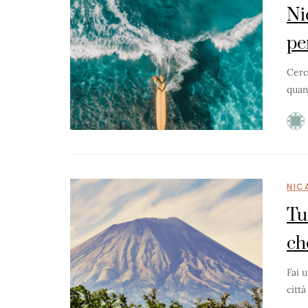
Ni
pe
Cerc
quan
NIC
Tu
ch
Fai 
citt