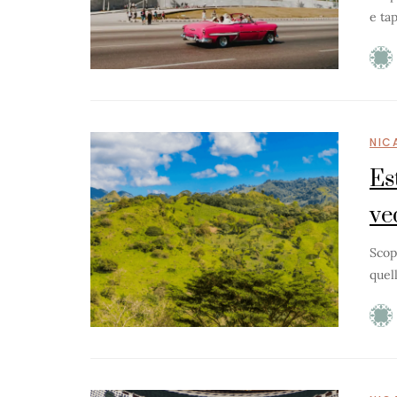
e ta
NIC
Es
ve
Scopr
quel