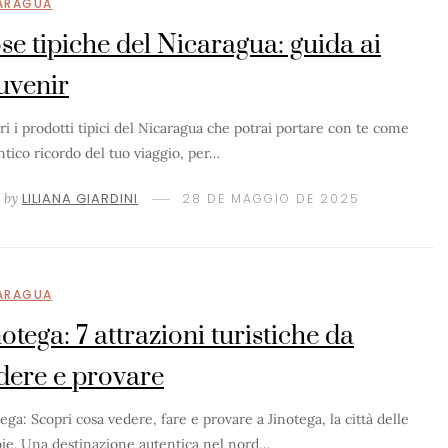
ARAGUA
se tipiche del Nicaragua: guida ai
uvenir
ri i prodotti tipici del Nicaragua che potrai portare con te come
ntico ricordo del tuo viaggio, per…
by
LILIANA GIARDINI
28 DE MAGGIO DE 2025
ARAGUA
notega: 7 attrazioni turistiche da
dere e provare
ega: Scopri cosa vedere, fare e provare a Jinotega, la città delle
ie. Una destinazione autentica nel nord…