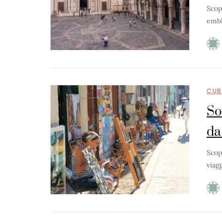
Scop
embl
CUB
So
da
Scop
viag