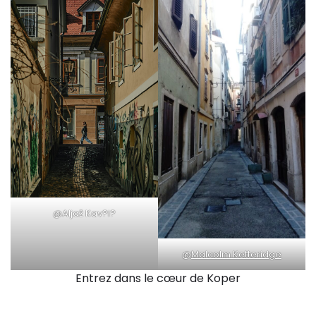
@Aljaž Kav?i?
@
Malcolm Ketteridge
Entrez dans le cœur de Koper