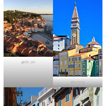
@CR_DC
@hulbing