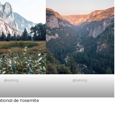
@esterg
@esterg
tional de Yosemite