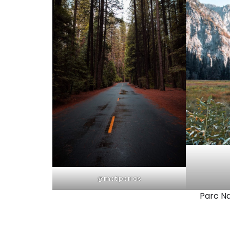
@matiporras
Parc Na