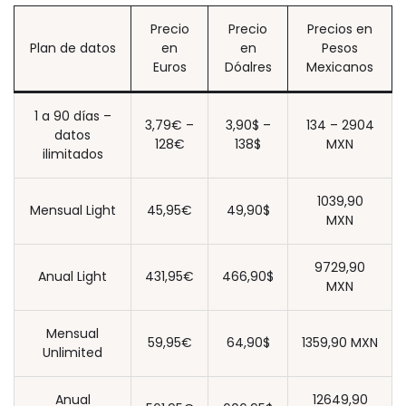
Precio
Precio
Precios en
Plan de datos
en
en
Pesos
Euros
Dóalres
Mexicanos
1 a 90 días –
3,79€ –
3,90$ –
134 – 2904
datos
128€
138$
MXN
ilimitados
1039,90
Mensual Light
45,95€
49,90$
MXN
9729,90
Anual Light
431,95€
466,90$
MXN
Mensual
59,95€
64,90$
1359,90 MXN
Unlimited
Anual
12649,90