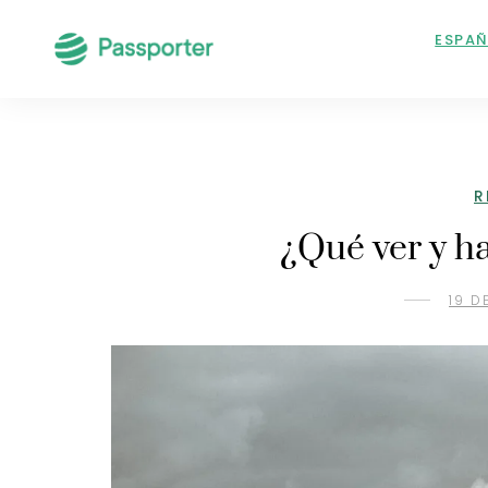
ESPA
R
¿Qué ver y h
19 D