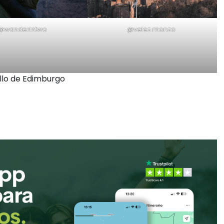
@wanderintwo
@velez.monzo
llo de Edimburgo