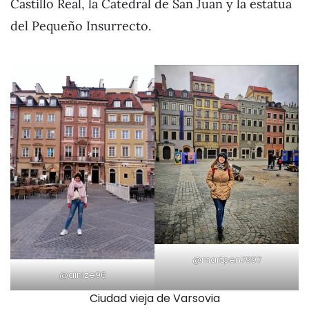
Castillo Real, la Catedral de San Juan y la estatua
del Pequeño Insurrecto.
@martpen7997
@ainize96
Ciudad vieja de Varsovia