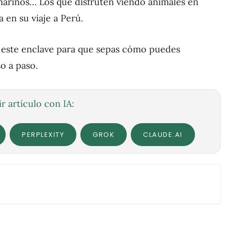
s marinos… Los que disfruten viendo animales en
 en su viaje a Perú.
e este enclave para que sepas cómo puedes
so a paso.
r artículo con IA:
PERPLEXITY
GROK
CLAUDE.AI