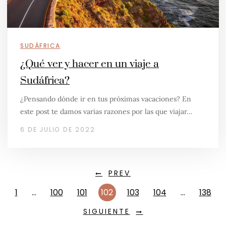
SUDÁFRICA
¿Qué ver y hacer en un viaje a
Sudáfrica?
¿Pensando dónde ir en tus próximas vacaciones? En
este post te damos varias razones por las que viajar…
6 DE JULIO DE 2022
PREV
1
…
100
101
102
103
104
…
138
SIGUIENTE