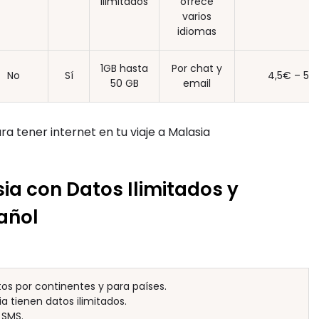
ilimitados
ofrece
varios
idiomas
1GB hasta
Por chat y
No
Sí
4,5€ – 59
50 GB
email
 tener internet en tu viaje a Malasia
sia con Datos Ilimitados y
pañol
s por continentes y para países.
a tienen datos ilimitados.
 SMS.