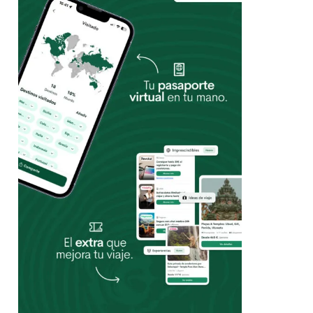
Trustpilot
Puntuación
 3,79€
4,6
4,7
nual:
1€