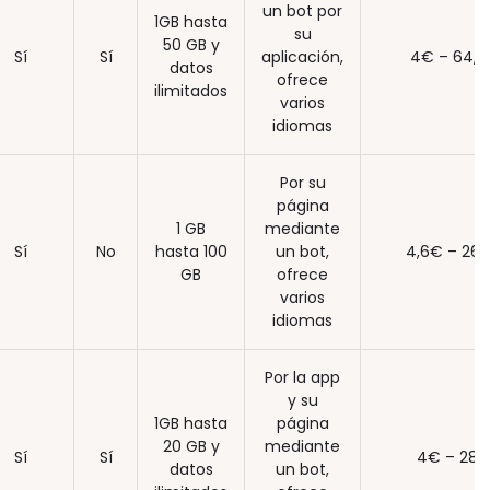
un bot por
1GB hasta
su
50 GB y
Sí
Sí
aplicación,
4€ – 64,5
datos
ofrece
ilimitados
varios
idiomas
Por su
página
1 GB
mediante
Sí
No
hasta 100
un bot,
4,6€ – 26
GB
ofrece
varios
idiomas
Por la app
y su
1GB hasta
página
20 GB y
mediante
Sí
Sí
4€ – 28
datos
un bot,