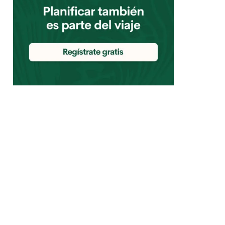
€
4,0
3.9
0€
4,6
4,5
€
4,4
4,0