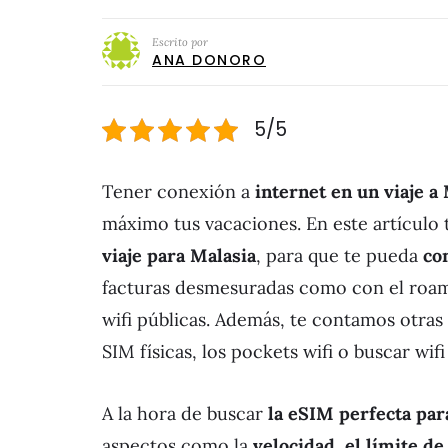
Escrito por
ANA DONORO
5/5
Tener conexión a
internet en un viaje a
máximo tus vacaciones. En este artícul
viaje para Malasia
, para que te pueda
co
facturas desmesuradas como con el roami
wifi públicas. Además, te contamos otras 
SIM físicas, los pockets wifi o buscar wifi
A la hora de buscar
la eSIM perfecta par
aspectos como la
velocidad, el límite de