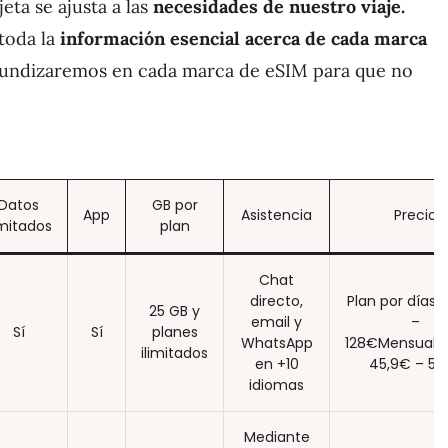
eta se ajusta a las
necesidades de nuestro viaje.
toda la
información esencial acerca de cada marca
ofundizaremos en cada marca de eSIM para que no
Datos
GB por
App
Asistencia
Precio
imitados
plan
Chat
directo,
Plan por días:
25 GB y
email y
–
Sí
Sí
planes
WhatsApp
128€Mensual/a
ilimitados
en +10
45,9€ – 56
idiomas
Mediante