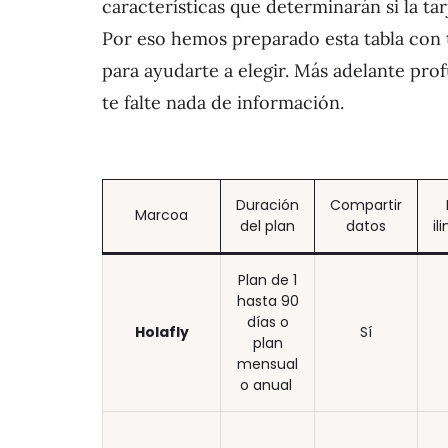
características que determinarán si la tarj
Por eso hemos preparado esta tabla con 
para ayudarte a elegir. Más adelante pr
te falte nada de información.
Duración
Compartir
Marcoa
del plan
datos
il
Plan de 1
hasta 90
días o
Holafly
Sí
plan
mensual
o anual