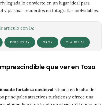
ivilegiada lo convierte en un lugar ideal para
sol
y plasmar recuerdos en fotografías inolvidables.
r artículo con IA:
PERPLEXITY
GROK
CLAUDE.AI
n imprescindible que ver en Tosa
ionante fortaleza medieval
situada en lo alto de
los principales atractivos turísticos y ofrece una
o y el mar.
Fue construido en el siglo XII como una