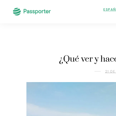
ESPA
¿Qué ver y hac
21 DE