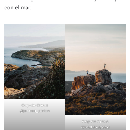
con el mar.
Cap de Creus
@jesusa_atrian
Cap de Creus
@martinageca