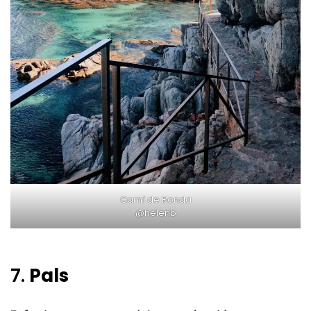
Camí de Ronda
@helenb
7.
Pals