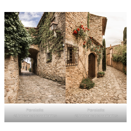
Peratalla
Peratalla
@thebarcelonadiaries
@thebarcelonadiaries