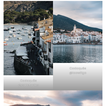
Cadaqués
@leowillgo
Cadaqués
@carlotavies