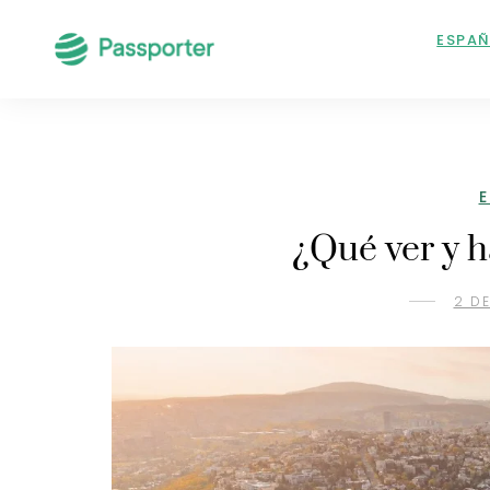
ESPA
¿Qué ver y h
2 D