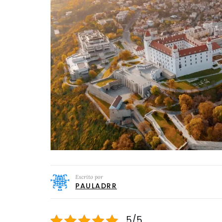
Escrito por
PAULADRR
5/5