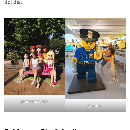
del día.
@giselaragasr
@anitaa