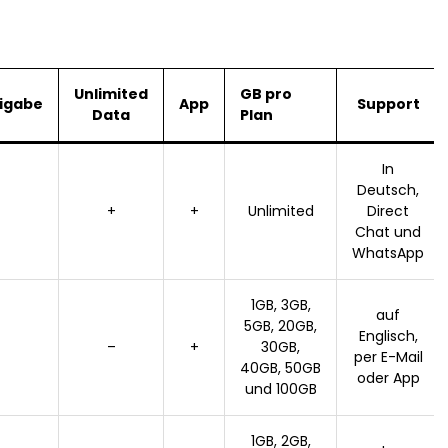
Unlimited
GB pro
igabe
App
Support
Data
Plan
In
Deutsch,
+
+
Unlimited
Direct
Chat und
WhatsApp
1GB, 3GB,
auf
5GB, 20GB,
Englisch,
–
+
30GB,
per E-Mail
40GB, 50GB
oder App
und 100GB
1GB, 2GB,