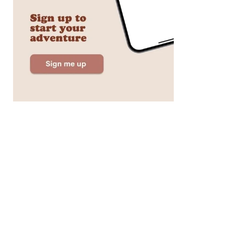
Preis
Trustpilot
Score
€19 –
4.6
4.4
99
$4 –
3.1
3.6
240