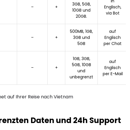
In
3GB, 5GB,
–
+
Englisch,
10GB und
via Bot
20GB.
500MB, 1GB,
auf
–
+
3GB und
Englisch
5GB
per Chat
1GB, 3GB,
auf
5GB, 10GB
–
+
Englisch
und
per E-Mail
unbegrenzt
et auf Ihrer Reise nach Vietnam
egrenzten Daten und 24h Support