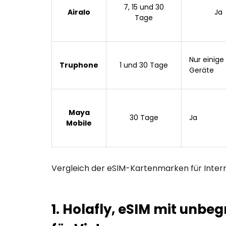
7, 15 und 30
Airalo
Ja
Tage
Nur einige
Truphone
1 und 30 Tage
Geräte
Maya
30 Tage
Ja
Mobile
Vergleich der eSIM-Kartenmarken für Intern
1. Holafly, eSIM mit unb