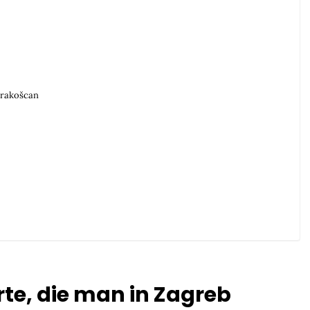
Trakošcan
:
rte, die man in Zagreb