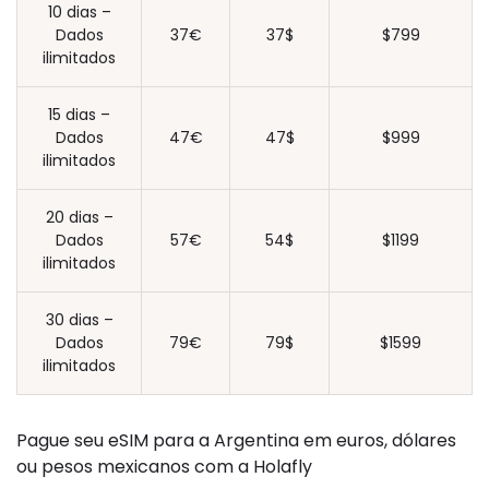
10 dias –
Dados
37€
37$
$799
ilimitados
15 dias –
Dados
47€
47$
$999
ilimitados
20 dias –
Dados
57€
54$
$1199
ilimitados
30 dias –
Dados
79€
79$
$1599
ilimitados
Pague seu eSIM para a Argentina em euros, dólares
ou pesos mexicanos com a Holafly