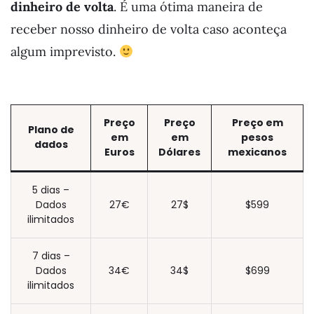
dinheiro de volta
. É uma ótima maneira de
receber nosso dinheiro de volta caso aconteça
algum imprevisto.
Preço
Preço
Preço em
Plano de
em
em
pesos
dados
Euros
Dólares
mexicanos
5 dias –
Dados
27€
27$
$599
ilimitados
7 dias –
Dados
34€
34$
$699
ilimitados