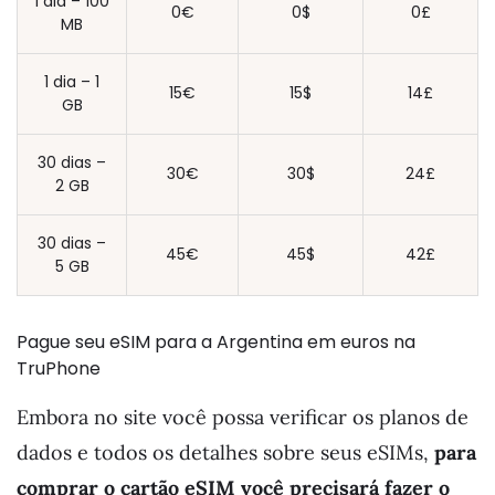
1 dia – 100
0€
0$
0£
MB
1 dia – 1
15€
15$
14£
GB
30 dias –
30€
30$
24£
2 GB
30 dias –
45€
45$
42£
5 GB
Pague seu eSIM para a Argentina em euros na
TruPhone
Embora no site você possa verificar os planos de
dados e todos os detalhes sobre seus eSIMs,
para
comprar o cartão eSIM você precisará fazer o