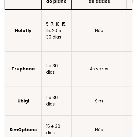
do plano
de dados
il
5, 7, 10, 15,
Holafly
15, 20 e
Não
30 dias
1 e 30
Truphone
Às vezes
dias
1 e 30
Ubigi
Sim
dias
15 e 30
SimOptions
Não
dias