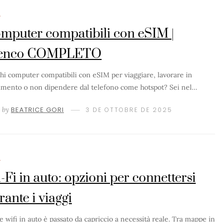
M
mputer compatibili con eSIM |
lenco COMPLETO
hi computer compatibili con eSIM per viaggiare, lavorare in
mento o non dipendere dal telefono come hotspot? Sei nel…
by
BEATRICE GORI
3 DE OTTOBRE DE 2025
M
-Fi in auto: opzioni per connettersi
rante i viaggi
e wifi in auto è passato da capriccio a necessità reale. Tra mappe in