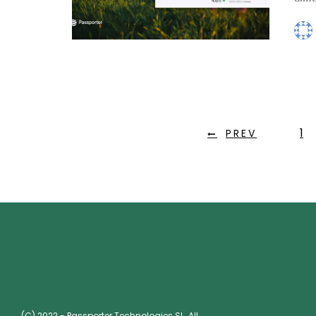
1
PREV
(C) 2022 - Passporter Technologies SL. All