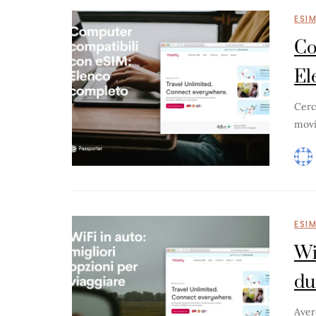
ESI
Co
E
Cerc
movi
ESI
Wi
du
Aver