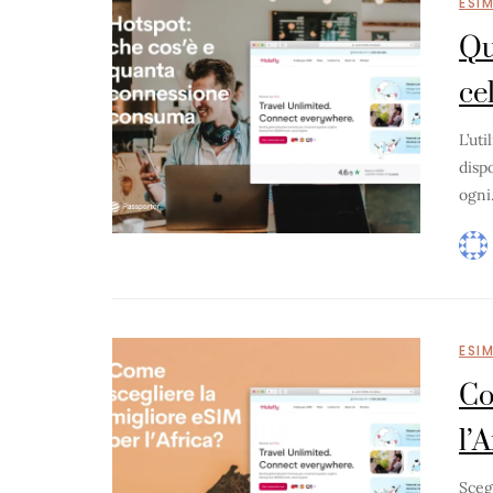
ESI
Qu
ce
L’ut
dispo
ogn
ESI
Co
l’
Sceg