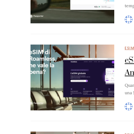
temp
ESI
eS
An
Quan
una 