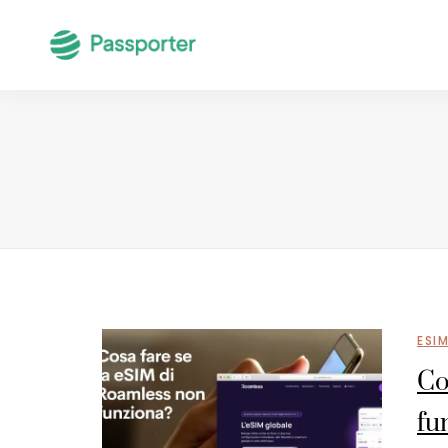
ESI
Co
fu