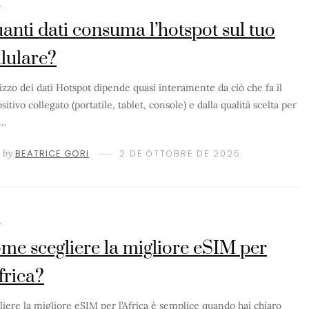
M
anti dati consuma l’hotspot sul tuo
llulare?
ilizzo dei dati Hotspot dipende quasi interamente da ciò che fa il
sitivo collegato (portatile, tablet, console) e dalla qualità scelta per
i…
by
BEATRICE GORI
2 DE OTTOBRE DE 2025
M
me scegliere la migliore eSIM per
Africa?
liere la migliore eSIM per l’Africa è semplice quando hai chiaro