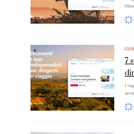
l’iti
ESI
7 
di
I vi
aero