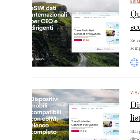
ESI
Qu
sc
Se v
semp
VIA
Di
li
Stai
dime