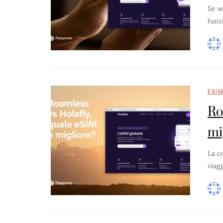
Se s
funz
ESI
Ro
mi
La c
viag