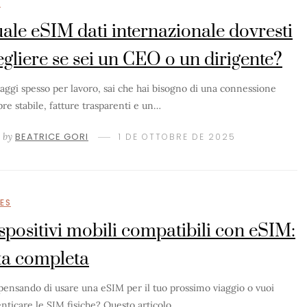
M
ale eSIM dati internazionale dovresti
egliere se sei un CEO o un dirigente?
iaggi spesso per lavoro, sai che hai bisogno di una connessione
re stabile, fatture trasparenti e un…
by
BEATRICE GORI
1 DE OTTOBRE DE 2025
JES
spositivi mobili compatibili con eSIM:
sta completa
 pensando di usare una eSIM per il tuo prossimo viaggio o vuoi
nticare le SIM fisiche? Questo articolo…