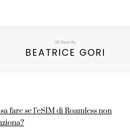
All Posts By
BEATRICE GORI
M
sa fare se l’eSIM di Roamless non
nziona?