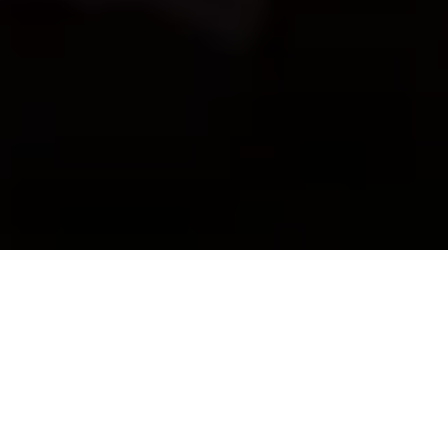
Inspírate con lo que te espera
Matanzas, a menudo llamada la
Atenas de Cuba
, es
una ciudad cautivadora que atrae a los visitantes con su
rico patrimonio cultural y pintorescos paisajes. Situada
en la costa norte, es conocida por su mezcla de
arquitectura colonial y vibrantes tradiciones afro-