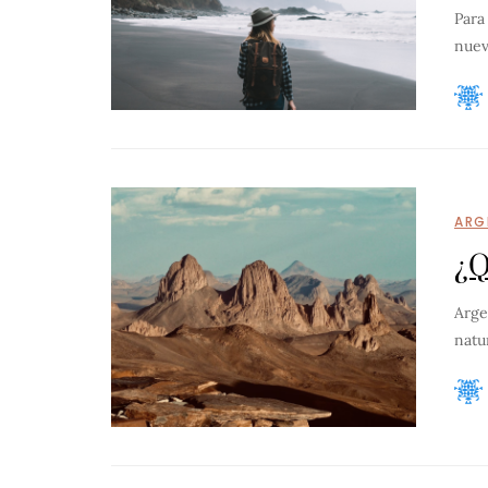
Para
nuev
ARG
¿Q
Arge
natu