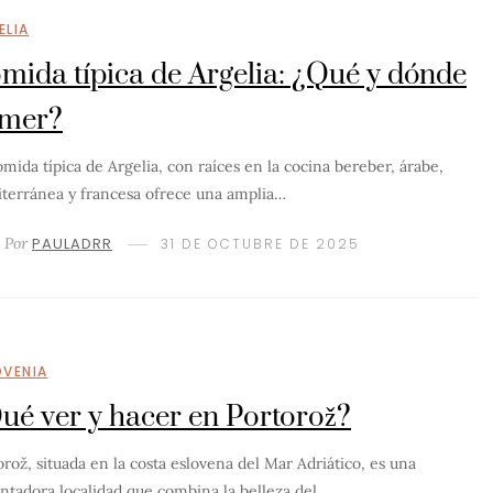
ELIA
mida típica de Argelia: ¿Qué y dónde
mer?
omida típica de Argelia, con raíces en la cocina bereber, árabe,
terránea y francesa ofrece una amplia…
Por
PAULADRR
31 DE OCTUBRE DE 2025
OVENIA
ué ver y hacer en Portorož?
orož, situada en la costa eslovena del Mar Adriático, es una
ntadora localidad que combina la belleza del…