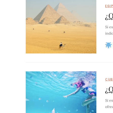
EGI
¿Q
Si es
indi
CUB
¿Q
Si e
ofre