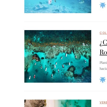
COL
¿C
Ro
Plan
haci
VEN