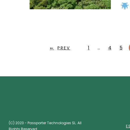
1
…
4
5
PREV
(C) 2023 - Passporter Technologies SL. All
E
Rights Reserved.