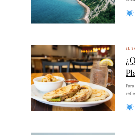
EL 
¿Q
Pl
Para
refl