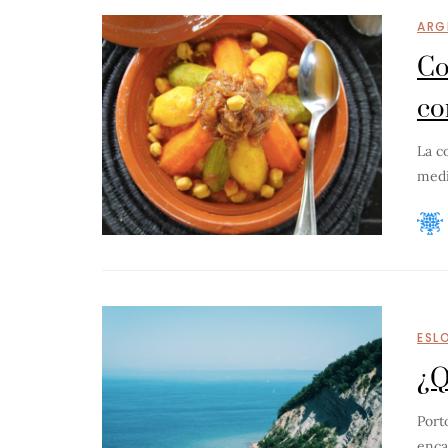
ARG
Co
co
La c
medi
ESL
¿Q
Port
enca