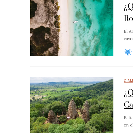
¿Q
Ro
El A
cayo
CAM
¿Q
C
Batt
en e