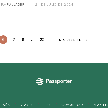
Por
PAULADRR
24 DE JULIO DE 2024
6
7
8
…
22
SIGUIENTE
SPAÑA
VIAJES
TIPS
COMUNIDAD
PLANIF