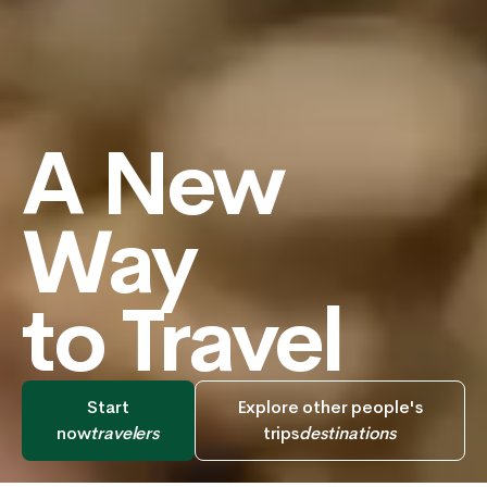
A New
Way
to Travel
Start
Explore other people's
now
travelers
trips
destinations