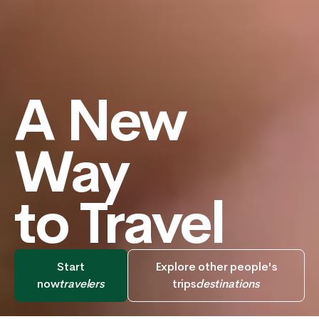
A New
Way
to Travel
Start
Explore other people's
now
travelers
trips
destinations