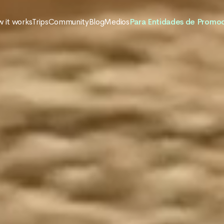
 it works
Trips
Community
Blog
Medios
Para Entidades de Promo