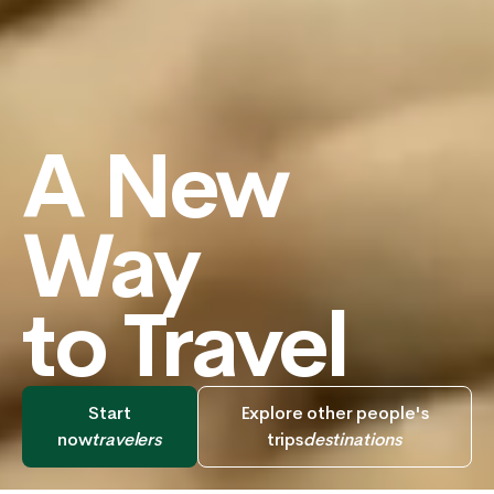
A New
Way
to Travel
Start
Explore other people's
now
travelers
trips
destinations